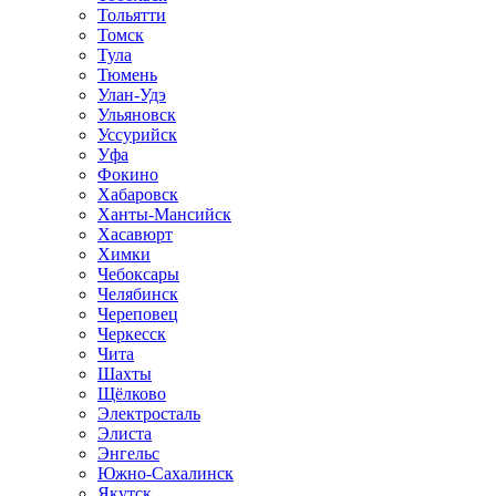
Тольятти
Томск
Тула
Тюмень
Улан-Удэ
Ульяновск
Уссурийск
Уфа
Фокино
Хабаровск
Ханты-Мансийск
Хасавюрт
Химки
Чебоксары
Челябинск
Череповец
Черкесск
Чита
Шахты
Щёлково
Электросталь
Элиста
Энгельс
Южно-Сахалинск
Якутск