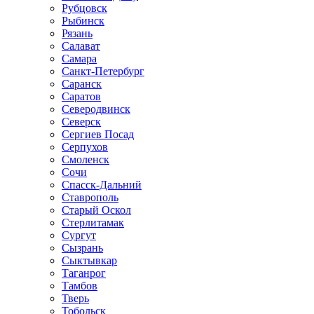
Рубцовск
Рыбинск
Рязань
Салават
Самара
Санкт-Петербург
Саранск
Саратов
Северодвинск
Северск
Сергиев Посад
Серпухов
Смоленск
Сочи
Спасск-Дальний
Ставрополь
Старый Оскол
Стерлитамак
Сургут
Сызрань
Сыктывкар
Таганрог
Тамбов
Тверь
Тобольск