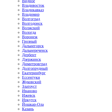
Видное
Владивосток
Владикавказ
Владимир
Волгоград
Волгодонск
Волжский
Вологда
Воронеж
Грозный
Дальнегорск
Дальнереченск
Дербент
Дзержинск
Димитровград
Долгопрудный
Екатеринбург
Ессентуки
Жуковский
Златоуст
Иваново
Ижевск
Иркутск
Йошкар-Ола
Казань