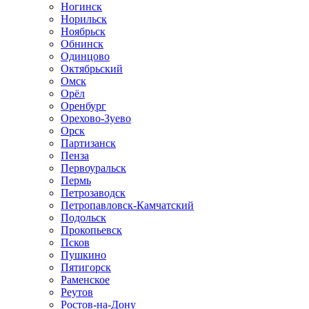
Ногинск
Норильск
Ноябрьск
Обнинск
Одинцово
Октябрьский
Омск
Орёл
Оренбург
Орехово-Зуево
Орск
Партизанск
Пенза
Первоуральск
Пермь
Петрозаводск
Петропавловск-Камчатский
Подольск
Прокопьевск
Псков
Пушкино
Пятигорск
Раменское
Реутов
Ростов-на-Дону