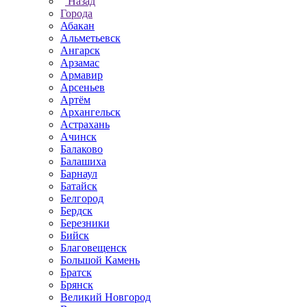
Назад
Города
Абакан
Альметьевск
Ангарск
Арзамас
Армавир
Арсеньев
Артём
Архангельск
Астрахань
Ачинск
Балаково
Балашиха
Барнаул
Батайск
Белгород
Бердск
Березники
Бийск
Благовещенск
Большой Камень
Братск
Брянск
Великий Новгород