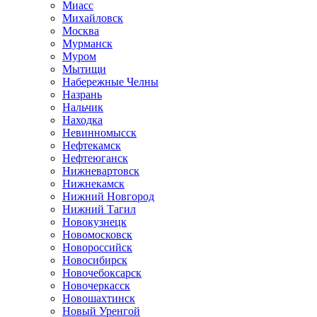
Миасс
Михайловск
Москва
Мурманск
Муром
Мытищи
Набережные Челны
Назрань
Нальчик
Находка
Невинномысск
Нефтекамск
Нефтеюганск
Нижневартовск
Нижнекамск
Нижний Новгород
Нижний Тагил
Новокузнецк
Новомосковск
Новороссийск
Новосибирск
Новочебоксарск
Новочеркасск
Новошахтинск
Новый Уренгой