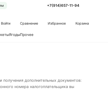
+7(914)657-11-94
ям
Войти
Сравнение
Избранное
Корзина
укеты
Ягоды
Прочее
и получения дополнительных документов:
ионного номера налогоплательщика вы