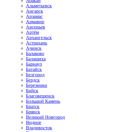
Абакан
Альметьевск
Ангарск
Арзамас
Армавир
Арсеньев
Артём
Архангельск
Астрахань
Ачинск
Балаково
Балашиха
Барнаул
Батайск
Белгород
Бердск
Березники
Бийск
Благовещенск
Большой Камень
Братск
Брянск
Великий Новгород
Видное
Владивосток