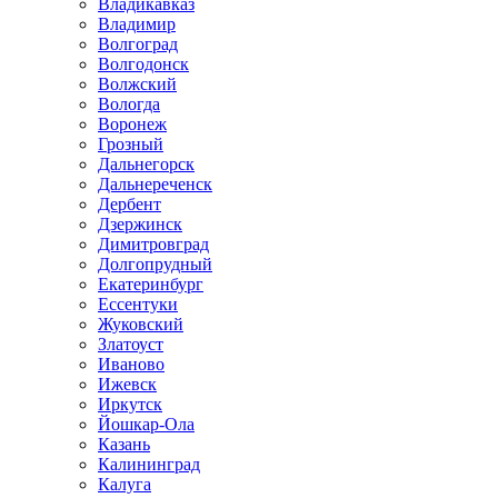
Владикавказ
Владимир
Волгоград
Волгодонск
Волжский
Вологда
Воронеж
Грозный
Дальнегорск
Дальнереченск
Дербент
Дзержинск
Димитровград
Долгопрудный
Екатеринбург
Ессентуки
Жуковский
Златоуст
Иваново
Ижевск
Иркутск
Йошкар-Ола
Казань
Калининград
Калуга