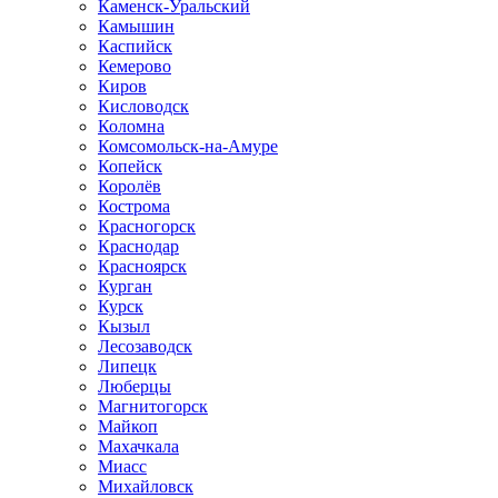
Каменск-Уральский
Камышин
Каспийск
Кемерово
Киров
Кисловодск
Коломна
Комсомольск-на-Амуре
Копейск
Королёв
Кострома
Красногорск
Краснодар
Красноярск
Курган
Курск
Кызыл
Лесозаводск
Липецк
Люберцы
Магнитогорск
Майкоп
Махачкала
Миасс
Михайловск