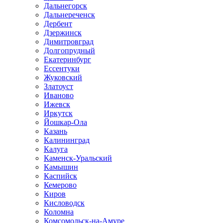
Дальнегорск
Дальнереченск
Дербент
Дзержинск
Димитровград
Долгопрудный
Екатеринбург
Ессентуки
Жуковский
Златоуст
Иваново
Ижевск
Иркутск
Йошкар-Ола
Казань
Калининград
Калуга
Каменск-Уральский
Камышин
Каспийск
Кемерово
Киров
Кисловодск
Коломна
Комсомольск-на-Амуре