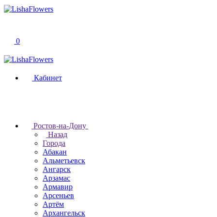
0
Кабинет
Ростов-на-Дону
Назад
Города
Абакан
Альметьевск
Ангарск
Арзамас
Армавир
Арсеньев
Артём
Архангельск