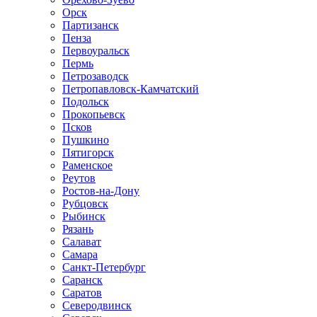
Орск
Партизанск
Пенза
Первоуральск
Пермь
Петрозаводск
Петропавловск-Камчатский
Подольск
Прокопьевск
Псков
Пушкино
Пятигорск
Раменское
Реутов
Ростов-на-Дону
Рубцовск
Рыбинск
Рязань
Салават
Самара
Санкт-Петербург
Саранск
Саратов
Северодвинск