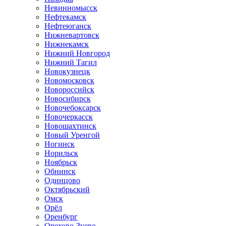
Невинномысск
Нефтекамск
Нефтеюганск
Нижневартовск
Нижнекамск
Нижний Новгород
Нижний Тагил
Новокузнецк
Новомосковск
Новороссийск
Новосибирск
Новочебоксарск
Новочеркасск
Новошахтинск
Новый Уренгой
Ногинск
Норильск
Ноябрьск
Обнинск
Одинцово
Октябрьский
Омск
Орёл
Оренбург
Орехово-Зуево