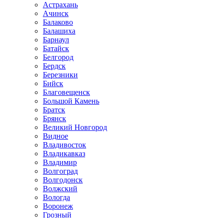
Астрахань
Ачинск
Балаково
Балашиха
Барнаул
Батайск
Белгород
Бердск
Березники
Бийск
Благовещенск
Большой Камень
Братск
Брянск
Великий Новгород
Видное
Владивосток
Владикавказ
Владимир
Волгоград
Волгодонск
Волжский
Вологда
Воронеж
Грозный