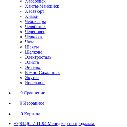
Хабаровск
Ханты-Мансийск
Хасавюрт
Химки
Чебоксары
Челябинск
Череповец
Черкесск
Чита
Шахты
Щёлково
Электросталь
Элиста
Энгельс
Южно-Сахалинск
Якутск
Ярославль
0
Сравнение
0
Избранное
0
Корзина
+7(914)657-11-94
Менеджер по продажам