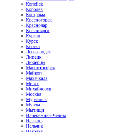
Копейск
Королёв
Кострома
Красногорск
Краснодар
Красноярск
Курган
Курск
Кызыл
Лесозаводск
Липецк
Люберцы
Магнитогорск
Майкоп
Махачкала
Миасс
Михайловск
Москва
Мурманск
Муром
Мытищи
Набережные Челны
Назрань
Нальчик
Находка