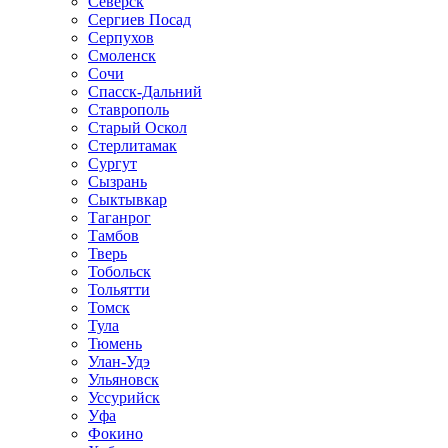
Северск
Сергиев Посад
Серпухов
Смоленск
Сочи
Спасск-Дальний
Ставрополь
Старый Оскол
Стерлитамак
Сургут
Сызрань
Сыктывкар
Таганрог
Тамбов
Тверь
Тобольск
Тольятти
Томск
Тула
Тюмень
Улан-Удэ
Ульяновск
Уссурийск
Уфа
Фокино