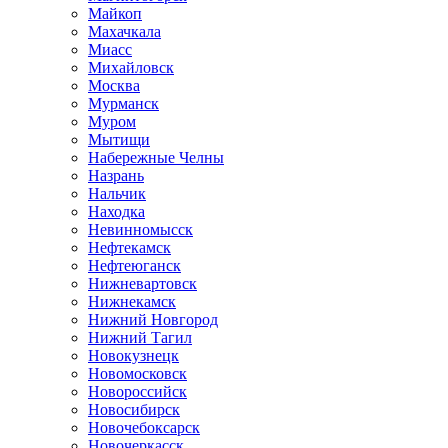
Майкоп
Махачкала
Миасс
Михайловск
Москва
Мурманск
Муром
Мытищи
Набережные Челны
Назрань
Нальчик
Находка
Невинномысск
Нефтекамск
Нефтеюганск
Нижневартовск
Нижнекамск
Нижний Новгород
Нижний Тагил
Новокузнецк
Новомосковск
Новороссийск
Новосибирск
Новочебоксарск
Новочеркасск