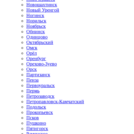
Новошахтинск
Новый Уренгой
Ногинск
Норильск
Ноябрьск
Обнинск
Одинцово
Октябрьский
Омск
Орёл
Оренбург
Орехово-Зуево
Орск
Партизанск
Пенза
Первоуральск
Пермь
Петрозаводск
Петропавловск-Камчатский
Подольск
Прокопьевск
Псков
Пушкино
Пятигорск
Раменское