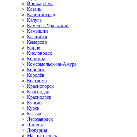
Йошкар-Ола
Казань
Калининград
Калуга
Каменск-Уральский
Камышин
Каспийск
Кемерово
Киров
Кисловодск
Коломна
Комсомольск-на-Амуре
Копейск
Королёв
Кострома
Красногорск
Краснодар
Красноярск
Курган
Курск
Кызыл
Лесозаводск
Липецк
Люберцы
Магнитогорск