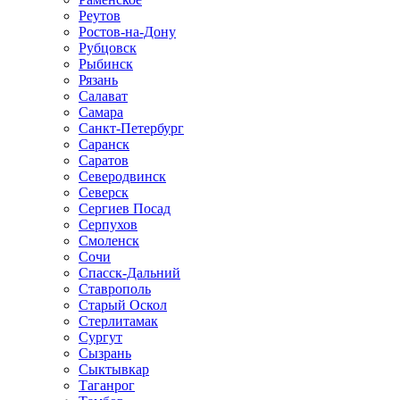
Реутов
Ростов-на-Дону
Рубцовск
Рыбинск
Рязань
Салават
Самара
Санкт-Петербург
Саранск
Саратов
Северодвинск
Северск
Сергиев Посад
Серпухов
Смоленск
Сочи
Спасск-Дальний
Ставрополь
Старый Оскол
Стерлитамак
Сургут
Сызрань
Сыктывкар
Таганрог