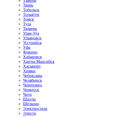
Тамбов
Тверь
Тобольск
Тольятти
Томск
Тула
Тюмень
Улан-Удэ
Ульяновск
Уссурийск
Уфа
Фокино
Хабаровск
Ханты-Мансийск
Хасавюрт
Химки
Чебоксары
Челябинск
Череповец
Черкесск
Чита
Шахты
Щёлково
Электросталь
Элиста