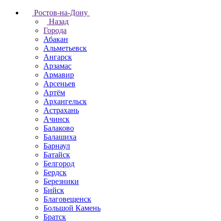
Ростов-на-Дону
Назад
Города
Абакан
Альметьевск
Ангарск
Арзамас
Армавир
Арсеньев
Артём
Архангельск
Астрахань
Ачинск
Балаково
Балашиха
Барнаул
Батайск
Белгород
Бердск
Березники
Бийск
Благовещенск
Большой Камень
Братск